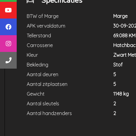
Specificaties
BTW of Marge
Marge
APK vervaldatum
30-09-20
Tellerstand
69.088 KM
Carrosserie
Hatchbac
Kleur
Zwart Meta
Bekleding
Stof
Aantal deuren
5
Aantal zitplaatsen
5
Gewicht
1148 kg
Aantal sleutels
2
Aantal handzenders
2