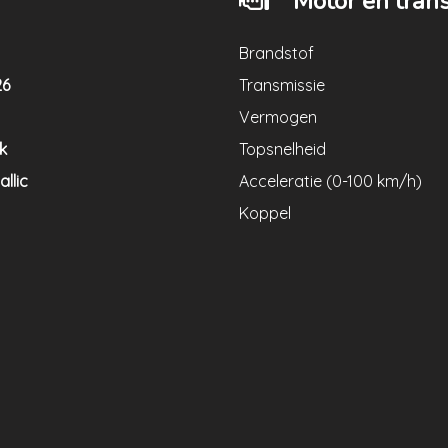
Motor en tran
Brandstof
26
Transmissie
Vermogen
k
Topsnelheid
llic
Acceleratie (0-100 km/h)
Koppel